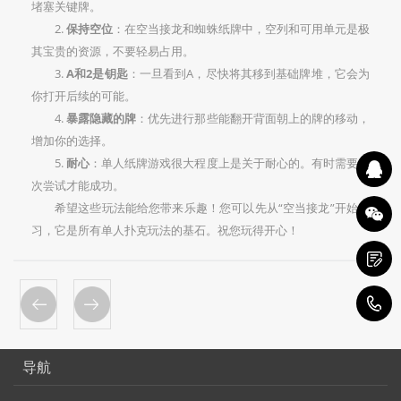
堵塞关键牌。
2.
保持空位
：在空当接龙和蜘蛛纸牌中，空列和可用单元是极
其宝贵的资源，不要轻易占用。
3.
A和2是钥匙
：一旦看到A，尽快将其移到基础牌堆，它会为
你打开后续的可能。
4.
暴露隐藏的牌
：优先进行那些能翻开背面朝上的牌的移动，
增加你的选择。
5.
耐心
：单人纸牌游戏很大程度上是关于耐心的。有时需要多
次尝试才能成功。
希望这些玩法能给您带来乐趣！您可以先从“空当接龙”开始练
习，它是所有单人扑克玩法的基石。祝您玩得开心！
1
导航