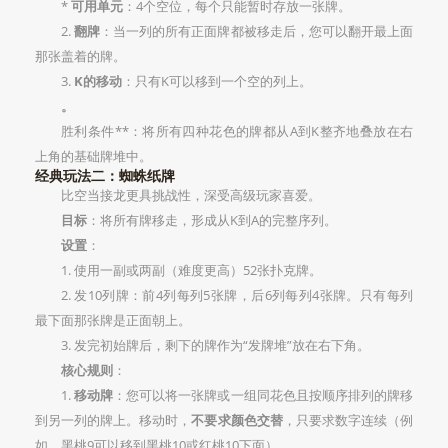
*
可用单元
：4个空位，每个只能暂时存放一张牌。
2.
翻牌
：当一列的所有正面牌都被移走后，您可以翻开最上面
那张盖着的牌。
3.
K的移动
：只有K可以移到一个空的列上。
。
胜利条件**：将所有四种花色的牌都从A到K整齐地叠放在右
上角的基础牌堆中。
经典玩法二：蜘蛛纸牌
比空当接龙更具挑战性，深受高级玩家喜爱。
目标
：将所有牌移走，形成从K到A的完整序列。
设置
：
1. 使用一副或两副（难度更高）52张扑克牌。
2. 发10列牌：前4列每列5张牌，后6列每列4张牌。只有每列
最下面那张牌是正面朝上。
3. 发完初始牌后，剩下的牌作为“发牌堆”放在右下角。
核心规则
：
1.
移动牌
：您可以将一张牌或一组同花色且按顺序排列的牌移
到另一列的牌上。移动时，
不要求颜色交替
，只要求数字连续（例
如，黑桃9可以移到黑桃10或红桃10下面）。