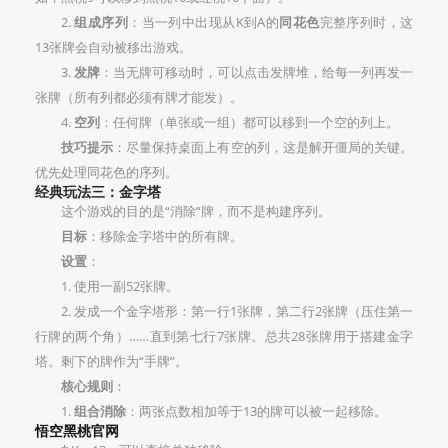
2.
组成序列
：当一列中出现从K到A的
同花色
完整序列时，这
13张牌会自动被移出游戏。
3.
发牌
：当无牌可移动时，可以点击发牌堆，给每一列再发一
张牌（所有列都必须有牌才能发）。
4.
空列
：任何牌（单张或一组）都可以移到一个空的列上。
技巧提示
：尽量保持桌面上有空的列，这是解开僵局的关键。
优先处理同花色的序列。
经典玩法三：金字塔
这个游戏的目的是“消除”牌，而不是构建序列。
目标
：移除金字塔中的所有牌。
设置
：
1. 使用一副52张牌。
2. 发成一个金字塔形：第一行1张牌，第二行2张牌（压住第一
行牌的两个角）……直到第七行7张牌。总共28张牌用于搭建金字
塔。剩下的牌作为“手牌”。
核心规则
：
1.
组合消除
：两张点数相加等于13的牌可以被一起移除。
悟空黑桃官网