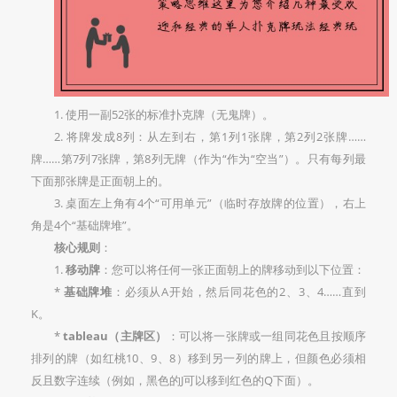
1. 使用一副52张的标准扑克牌（无鬼牌）。
2. 将牌发成8列：从左到右，第1列1张牌，第2列2张牌……
牌……第7列7张牌，第8列无牌（作为“作为“空当”）。只有每列最
下面那张牌是正面朝上的。
3. 桌面左上角有4个“可用单元”（临时存放牌的位置），右上
角是4个“基础牌堆”。
核心规则
：
1.
移动牌
：您可以将任何一张正面朝上的牌移动到以下位置：
*
基础牌堆
：必须从A开始，然后同花色的2、3、4……直到
K。
*
tableau（主牌区）
：可以将一张牌或一组同花色且按顺序
排列的牌（如红桃10、9、8）移到另一列的牌上，但颜色必须相
反且数字连续（例如，黑色的J可以移到红色的Q下面）。