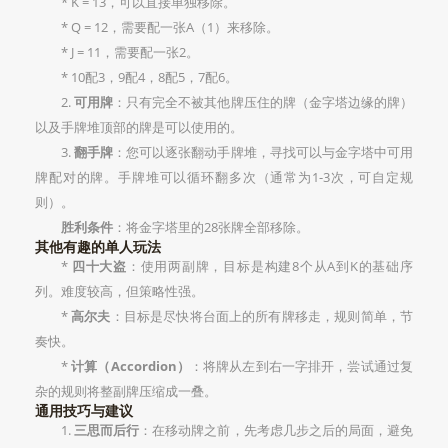
* K = 13，可以直接单独移除。
* Q = 12，需要配一张A（1）来移除。
* J = 11，需要配一张2。
* 10配3，9配4，8配5，7配6。
2.
可用牌
：只有完全不被其他牌压住的牌（金字塔边缘的牌）
以及手牌堆顶部的牌是可以使用的。
3.
翻手牌
：您可以逐张翻动手牌堆，寻找可以与金字塔中可用
牌配对的牌。手牌堆可以循环翻多次（通常为1-3次，可自定规
则）。
胜利条件
：将金字塔里的28张牌全部移除。
其他有趣的单人玩法
*
四十大盗
：使用两副牌，目标是构建8个从A到K的基础序
列。难度较高，但策略性强。
*
高尔夫
：目标是尽快将台面上的所有牌移走，规则简单，节
奏快。
*
计算（Accordion）
：将牌从左到右一字排开，尝试通过复
杂的规则将整副牌压缩成一叠。
通用技巧与建议
1.
三思而后行
：在移动牌之前，先考虑几步之后的局面，避免