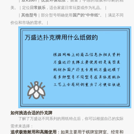
|
双K2001
|
优质环保纸张
，侧重于手感的细腻和印刷的精
美。 | 定位
日常娱乐
，适合家庭日常玩耍或作为礼品。 |
|
其他型号
| 部分型号明确使用
国产的“中华纸”
。 | 满足不同
价位和市场的需求。 |
如何挑选合适的扑克牌
了解了万盛达不同系列的用纸特点后，你可以根据自己的实际
需求来选择：
追求极致耐用和高频使用
：如果主要用于棋牌室牌室、经常和