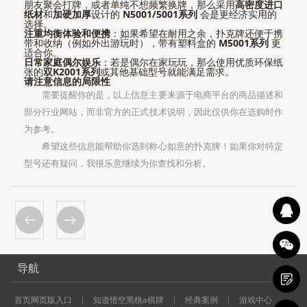
朋友聚会打牌，或者单纯不想频繁换牌，那么采用
高密度进口
纸材
和
加硬加厚
设计的
N5001/5001系列
会是更经济实用的
选择。
注重均衡体验和便携
：如果希望在耐用之余，扑克牌还便于携
带和收纳（例如外出游玩时），带有塑料盒的
M5001系列
更
适合你。
日常家庭偶尔娱乐
：若是偶尔在家玩玩，那么使用优质环保纸
张的
双K2001系列
或其他基础型号就能满足需求。
请注意信息的局限性
需要提醒你的是，以上信息主要来源于电商平台的商品描述和
部分行业网站，而非官方的正式技术说明，因此仅供你在选购时作
为参考。
希望这些信息能帮助你选到称心如意的扑克牌！如果你对特定
型号还有疑问，我很乐意继续为你查找和分析。
导航
首页网页版入口
知道悟空黑桃a棋牌
经典案例
游戏中心