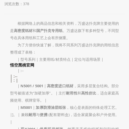
浏览次数：378
根据网络上的商品信息和相关资料，万盛达扑克牌主要使用的
是
高密度纸材
和
国产扑克专用纸
。万盛达旗下有多种型号，不同型
号在具体用纸和工艺上会有所侧重。
为了方便你快速了解，我将不同系列万盛达扑克牌的用纸信息
整理成了表格：
| 型号系列 | 主要用纸/材质特点 | 定位与适用场景 |
悟空黑桃官网
| :--
| :--
| : |
|
N5001 / 5001
|
高密度进口纸材
，采用多层复合结构。部分
型号被描述为“加硬加厚”。 | 主打
耐用性
和
高性价比
，适合家庭高
频使用、棋牌室等。 |
|
M5001
|
加厚防滑涂层纸张
，核心是表面的特殊处理工艺。
|]。 | 兼顾
耐用
与
便携
(配有塑料盒)，适合家庭聚会和户外使用。
|