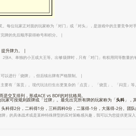
交叉。每位玩家正对面的玩家称为「对门」或「对头」，是游戏中的主要竞争对手
完牌的先后顺序获得称号和积分。 |
提升牌力。 |
4张J、2张A、单独的小王或大王等。出够级牌时，只有「对门」有权用同等数量
，可以进行「烧牌」，但后续出牌有严格限制。 |
。主要有「落贡」。现代玩法衍生出更复杂的「点贡」、「烧贡」、「闷贡」等。
交叉排列，形成ACE vs BDF的对抗格局。
他玩家可按规则跟牌或「过牌」。最先出完所有牌的玩家称为「
头科
」，
头科得2分，二科得1分，三科四科0分，二落得-1分，大落得-2分。团
烧牌」的具体战术或是某种特殊牌型的应对策略感兴趣，我可以为您提供更深入