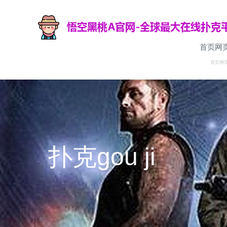
首页网
首页网
扑克gou ji