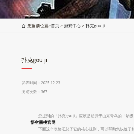
您当前位置>
首页
>
游戏中心
>
扑克gou ji
扑克gou ji
发表时间：2025-12-23
浏览次数：367
您提到的「扑克gou ji」应该是起源于山东青岛的「
悟空黑桃官网
下面这个表格汇总了它的核心规则，可以帮助您快速了