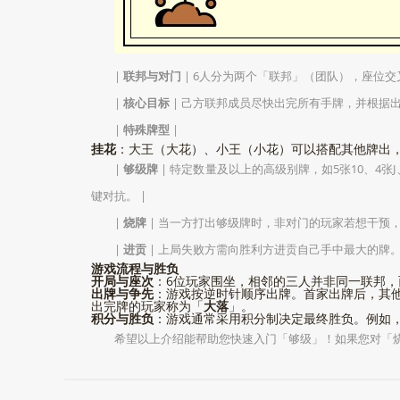
|
联邦与对门
| 6人分为两个「联邦」（团队），座位
|
核心目标
| 己方联邦成员尽快出完所有手牌，并根据出
|
特殊牌型
|
挂花
：大王（大花）、小王（小花）可以搭配其他牌出，
|
够级牌
| 特定数量及以上的高级别牌，如5张10、
键对抗。 |
|
烧牌
| 当一方打出够级牌时，非对门的玩家若想干预
|
进贡
| 上局失败方需向胜利方进贡自己手中最大的牌
游戏流程与胜负
开局与座次
：6位玩家围坐，相邻的三人并非同一联邦，而是
出牌与争先
：游戏按逆时针顺序出牌。首家出牌后，其
出完牌的玩家称为「
大落
」。
积分与胜负
：游戏通常采用积分制决定最终胜负。例如，
希望以上介绍能帮助您快速入门「够级」！如果您对「