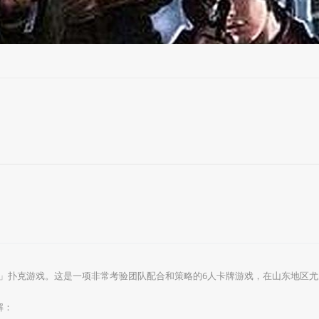
够级」扑克游戏。这是一项非常考验团队配合和策略的6人卡牌游戏，在山东地区尤
解：