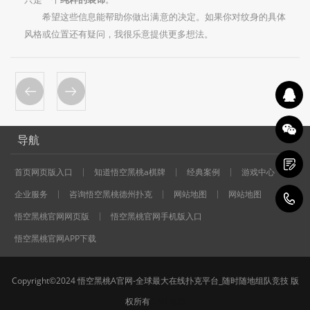
希望这些信息能帮助你做出满意的决定。如果你对纹身的具体
风格或位置还有疑问，我很乐意提供更多想法。
导航
首页网页版入口
知道悟空黑桃a棋牌
经典案例
游戏中心
企业服务
咨询悟空黑桃德州扑克
网站地图
网站地图
1
悟空黑桃官网网页版
悟空黑桃官网手机版入口
悟空黑桃官网APP下载
Copyright©2024 悟空黑桃A官网-全球最大在线扑克平台_随时随地组队竞技 版
权所有
XML地图