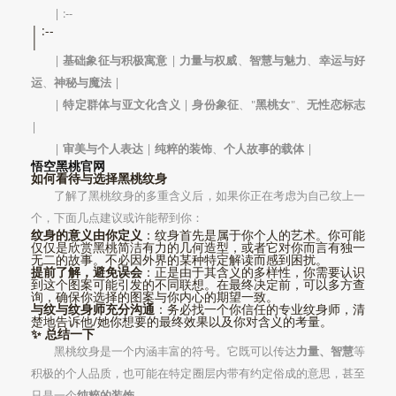
| :--
| :--
|
|
基础象征与积极寓意
|
力量与权威
、
智慧与魅力
、
幸运与好
运
、
神秘与魔法
|
|
特定群体与亚文化含义
|
身份象征
、"
黑桃女
"、
无性恋标志
|
|
审美与个人表达
|
纯粹的装饰
、
个人故事的载体
|
悟空黑桃官网
如何看待与选择黑桃纹身
了解了黑桃纹身的多重含义后，如果你正在考虑为自己纹上一
个，下面几点建议或许能帮到你：
纹身的意义由你定义
：纹身首先是属于你个人的艺术。你可能
仅仅是欣赏黑桃简洁有力的几何造型，或者它对你而言有独一
无二的故事。不必因外界的某种特定解读而感到困扰。
提前了解，避免误会
：正是由于其含义的多样性，你需要认识
到这个图案可能引发的不同联想。在最终决定前，可以多方查
询，确保你选择的图案与你内心的期望一致。
与纹与纹身师充分沟通
：务必找一个你信任的专业纹身师，清
楚地告诉他/她你想要的最终效果以及你对含义的考量。
✨ 总结一下
黑桃纹身是一个内涵丰富的符号。它既可以传达
力量、智慧
等
积极的个人品质，也可能在特定圈层内带有约定俗成的意思，甚至
只是一个
纯粹的装饰
。